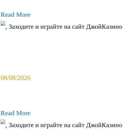
Looking for ways to improve its reputation?...
Read More
Interviewing Rui Gomes da
Silva @ Lobbying Africa
08/08/2026
1- Rui Gomes da Silva, can we start with a short
summary about you? Are...
Read More