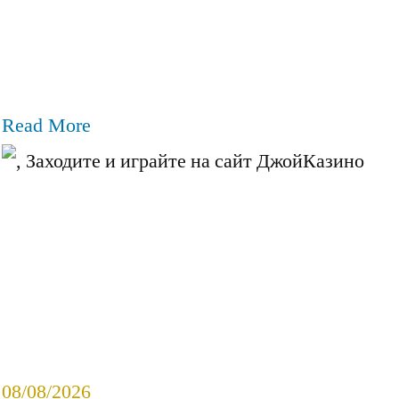
Work your socks off for decades to develop a
positive brand image. Develop good
relationships...
Read More
Why Lobbying Firms Is
Legal and Important to
Enhance Your Business in
Africa?
08/08/2026