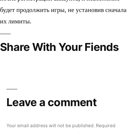
будет продолжить игры, не установив сначала
их лимиты.
Share With Your Fiends
Leave a comment
Your email address will not be published.
Required