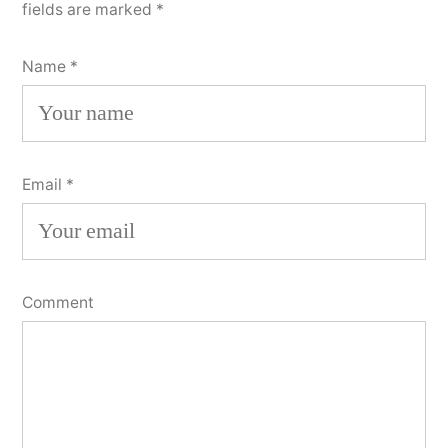
fields are marked
*
Name
*
Email
*
Comment