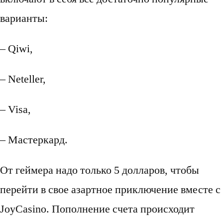
варианты:
– Qiwi,
– Neteller,
– Visa,
– Мастеркард.
От геймера надо только 5 долларов, чтобы
перейти в свое азартное приключение вместе с
JoyCasino. Пополнение счета происходит