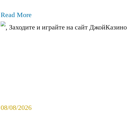
government? Then you must know how...
Read More
How Public Affairs
Consultant Can Get Your
Business Established in
Africa
08/08/2026
Can’t get your business going in Africa? Then
you might need the help of a...