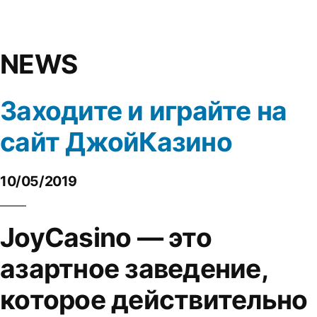
NEWS
Заходите и играйте на
сайт ДжойКазино
10/05/2019
JoyCasino — это
азартное заведение,
которое действительно