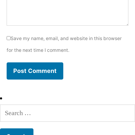
Save my name, email, and website in this browser
for the next time I comment.
Search
for: