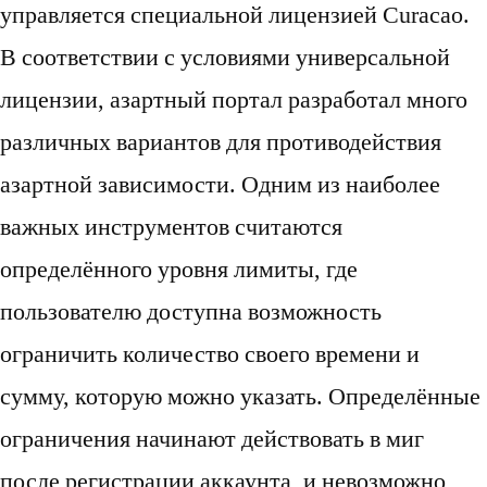
управляется специальной лицензией Curacao.
В соответствии с условиями универсальной
лицензии, азартный портал разработал много
различных вариантов для противодействия
азартной зависимости. Одним из наиболее
важных инструментов считаются
определённого уровня лимиты, где
пользователю доступна возможность
ограничить количество своего времени и
сумму, которую можно указать. Определённые
ограничения начинают действовать в миг
после регистрации аккаунта, и невозможно