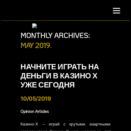
Skip
to
content
MONTHLY ARCHIVES:
MAY 2019
НАЧНИТЕ ИГРАТЬ НА
ДЕНЬГИ В КАЗИНО Х
УЖЕ СЕГОДНЯ
10/05/2019
Opinion Articles
Казино-Х – играй с крутыми азартными