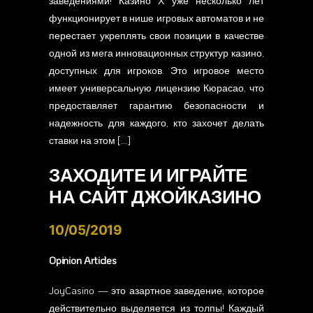
заведениями! Казино Х уже несколько лет
функционирует в нише игровых автоматов и не
перестает укреплять свои позиции в качестве
одной из мега инновационных структур казино,
доступных для игроков. Это игровое место
имеет универсальную лицензию Кюрасао, что
предоставляет гарантию безопасности и
надежность для каждого, кто захочет делать
ставки на этом […]
ЗАХОДИТЕ И ИГРАЙТЕ
НА САЙТ ДЖОЙКАЗИНО
10/05/2019
Opinion Articles
JoyCasino — это азартное заведение, которое
действительно выделяется из толпы! Каждый